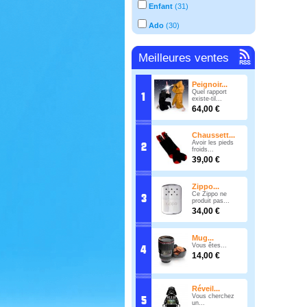
Enfant
(
31
)
Ado
(
30
)
Meilleures ventes
Peignoir...
Quel rapport
existe-til...
64,00 €
Chaussett...
Avoir les pieds
froids...
39,00 €
Zippo...
Ce Zippo ne
produit pas...
34,00 €
Mug...
Vous êtes...
14,00 €
Réveil...
Vous cherchez
un...