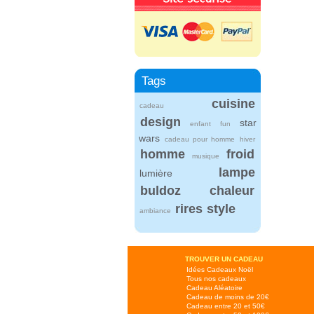
Tags
cuisine
cadeau
design
star
enfant
fun
wars
cadeau pour homme
hiver
homme
froid
musique
lampe
lumière
buldoz
chaleur
rires
style
ambiance
TROUVER UN CADEAU
Idées Cadeaux Noël
Tous nos cadeaux
Cadeau Aléatoire
Cadeau de moins de 20€
Cadeau entre 20 et 50€