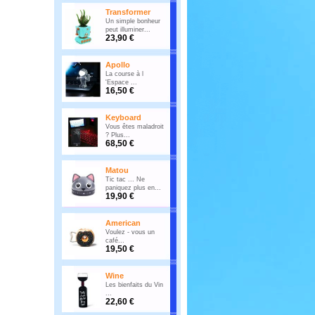
Transformer
Un simple bonheur
peut illuminer...
23,90 €
Apollo
La course à l
'Espace ...
16,50 €
Keyboard
Vous êtes maladroit
? Plus...
68,50 €
Matou
Tic tac ... Ne
paniquez plus en...
19,90 €
American
Voulez - vous un
café...
19,50 €
Wine
Les bienfaits du Vin
...
22,60 €