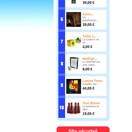
39,00 €
Astro...
Un
planétarium...
39,00 €
Trèfle à...
La chance ne
se...
4,00 €
NotPad,...
Le NotPad est
une copie...
9,00 €
Lampe Tetris
Empilez les...
44,00 €
True Blood
La boisson la
plus...
19,00 €