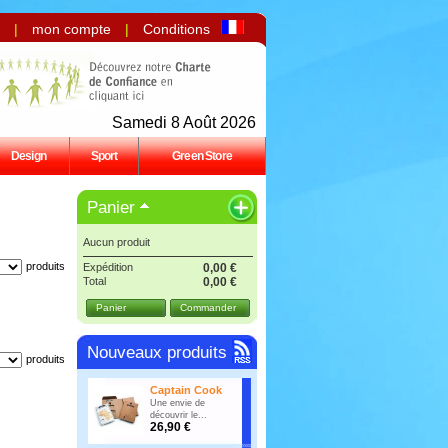
|
mon compte
|
Conditions
Samedi 8 Août 2026
Design
Sport
Green Store
Panier
Aucun produit
produits
Expédition
0,00 €
Total
0,00 €
Panier
Commander
Nouveaux produits
produits
Captain Cook
Une envie de
découvrir le...
26,90 €