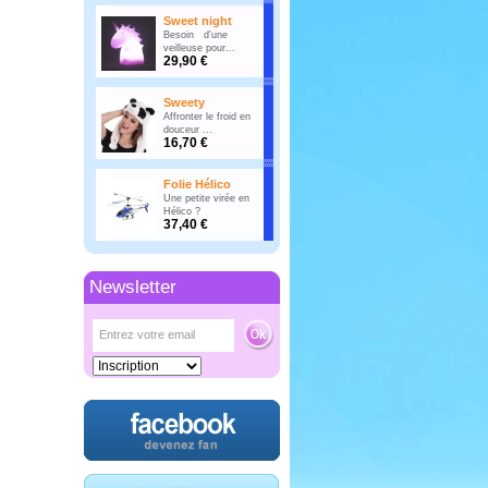
Sweet night
Besoin d'une
veilleuse pour...
29,90 €
Sweety
Affronter le froid en
douceur ...
16,70 €
Folie Hélico
Une petite virée en
Hélico ?
37,40 €
Newsletter