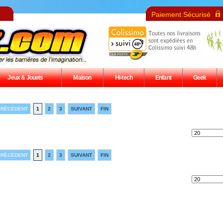
Paiement Sécurisé
Jeux & Jouets
Maison
Hi-tech
Enfant
Geek
PRÉCÉDENT
1
2
3
SUIVANT
FIN
PRÉCÉDENT
1
2
3
SUIVANT
FIN