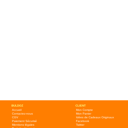
BULDOZ
CLIENT
Accueil
Mon Compte
Contactez-nous
Mon Panier
CGV
Idées de Cadeaux Originaux
Paiement Sécurisé
Facebook
Mentions légales
Twitter