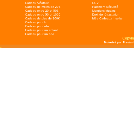
Cadeau Aléatoire
CGV
Cadeau de moins de 20€
Paiement Sécurisé
Cadeau entre 20 et 50€
Mentions légales
Cadeau entre 50 et 100€
Droit de rétractation
Cadeau de plus de 100€
Idée Cadeaux Insolite
Cadeau pour lui
Cadeau pour elle
Cadeau pour un enfant
Cadeau pour un ado
Copyri
Motorisé par
Prestas