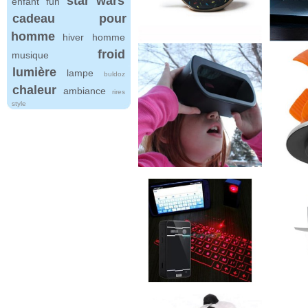
star wars
enfant
fun
cadeau pour
homme
hiver
homme
froid
musique
lumière
lampe
buldoz
chaleur
ambiance
rires
style