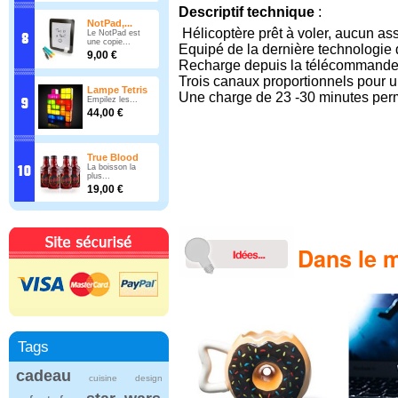
Descriptif technique
:
NotPad,...
Hélicoptère prêt à voler, aucun a
Le NotPad est
une copie...
Equipé de la dernière technologie 
9,00 €
Recharge depuis la télécommande 
Trois canaux proportionnels pour u
Lampe Tetris
Une charge de 23 -30 minutes perm
Empilez les...
44,00 €
True Blood
La boisson la
plus...
19,00 €
Dans le m
Tags
cadeau
cuisine
design