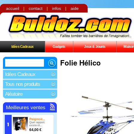
accueil
|
contact
|
infos
|
aide
Idées Cadeaux
Gadgets
Jeux & Jouets
Maiso
Folie Hélico
Idées Cadeaux
Tous nos produits
Aléatoire
Meilleures ventes
Peignoir...
Quel rapport
existe-til...
64,00 €