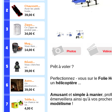
Chaussett...
Avoir les pieds
froids...
39,00 €
Zippo...
Ce Zippo ne
produit pas...
34,00 €
Mug...
Vous êtes...
14,00 €
Réveil...
Vous cherchez
Prêt à voler ?
un...
39,00 €
Perfectionnez - vous sur le
Folie H
Astro...
un
hélicoptère
...
Un
planétarium...
39,00 €
Amusant
et
simple à manier
, pro
émerveillera ainsi qu'à vos proche
Trèfle à...
La chance ne
modélisme
!
se...
4,00 €