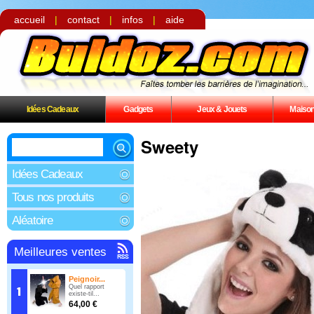
accueil
|
contact
|
infos
|
aide
Idées Cadeaux
Gadgets
Jeux & Jouets
Maiso
Sweety
Idées Cadeaux
Tous nos produits
Aléatoire
Meilleures ventes
Peignoir...
Quel rapport
existe-til...
64,00 €