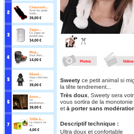
Chaussett...
Avoir les pieds
froids...
39,00 €
Zippo...
Ce Zippo ne
produit pas...
34,00 €
Mug...
Vous êtes...
14,00 €
Réveil...
Vous cherchez
Sweety
ce petit animal si m
un...
39,00 €
la tête tendrement...
Très doux
, Sweety sera votr
Astro...
Un
vous sortira de la monotonie d
planétarium...
et
à porter sans modératio
39,00 €
Trèfle à...
Descriptif technique :
La chance ne
se...
4,00 €
Ultra doux et confortable