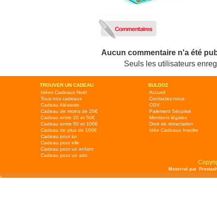
Aucun commentaire n'a été pub
Seuls les utilisateurs enr
TROUVER UN CADEAU
BULDOZ
Idées Cadeaux Noël
Accueil
Tous nos cadeaux
Contactez-nous
Cadeau Aléatoire
CGV
Cadeau de moins de 20€
Paiement Sécurisé
Cadeau entre 20 et 50€
Mentions légales
Cadeau entre 50 et 100€
Droit de rétractation
Cadeau de plus de 100€
Idée Cadeaux Insolite
Cadeau pour lui
Cadeau pour elle
Cadeau pour un enfant
Cadeau pour un ado
Copyri
Motorisé par
Prestas