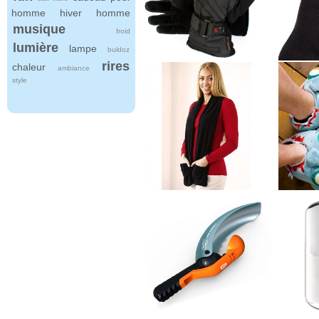
homme
hiver
homme
musique
froid
lumière
lampe
buldoz
rires
chaleur
ambiance
style