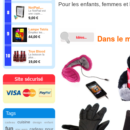
Pour les enfants, femmes e
NotPad,...
Le NotPad est
une copie...
9,00 €
Lampe Tetris
Empilez les...
Dans le m
44,00 €
True Blood
La boisson la
plus...
19,00 €
Tags
cuisine
cadeau
design
enfant
fun
cadeau pour
star wars