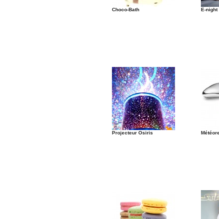
Choco-Bath
E-night
Projecteur Osiris
Météor