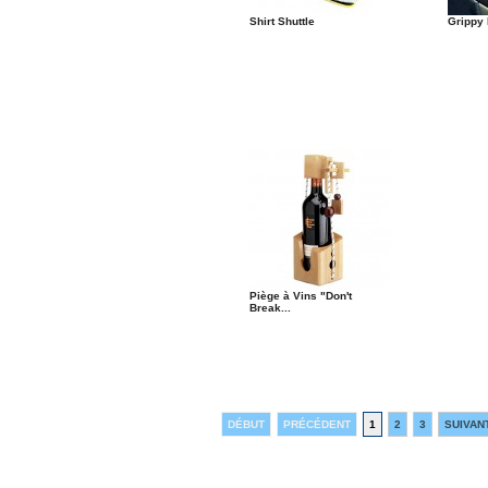
Shirt Shuttle
Grippy
Piège à Vins "Don't
Break...
DÉBUT
PRÉCÉDENT
1
2
3
SUIVAN