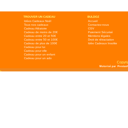
TROUVER UN CADEAU
BULDOZ
Idées Cadeaux Noël
Accueil
Tous nos cadeaux
Contactez-nous
Cadeau Aléatoire
CGV
Cadeau de moins de 20€
Paiement Sécurisé
Cadeau entre 20 et 50€
Mentions légales
Cadeau entre 50 et 100€
Droit de rétractation
Cadeau de plus de 100€
Idée Cadeaux Insolite
Cadeau pour lui
Cadeau pour elle
Cadeau pour un enfant
Cadeau pour un ado
Copyri
Motorisé par
Prestas