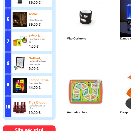
39,00 €
Astro...
Un
planétarium...
39,00 €
Trèfle à...
Vito Corleone
Dance 
La chance ne
se...
4,00 €
NotPad,...
Le NotPad est
une copie...
9,00 €
Lampe Tetris
Empilez les...
44,00 €
True Blood
La boisson la
plus...
Animation food
Gasp
19,00 €