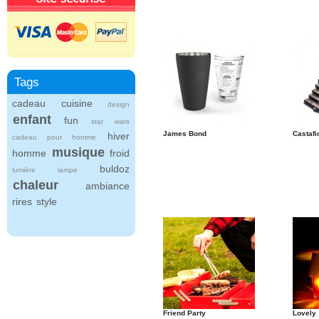
Tags
cadeau
cuisine
design
enfant
fun
star wars
James Bond
Castafi
hiver
cadeau pour homme
musique
homme
froid
buldoz
lumière
lampe
chaleur
ambiance
rires
style
Friend Party
Lovely