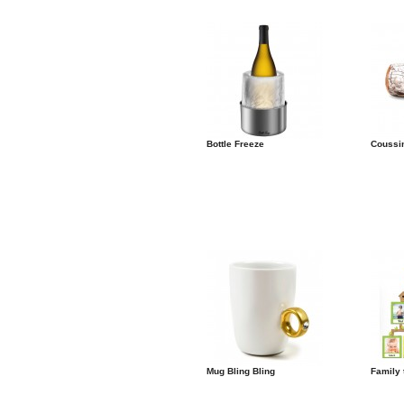
Bottle Freeze
Coussin
Mug Bling Bling
Family 