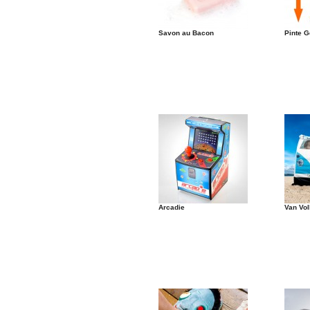
Savon au Bacon
Pinte 
Arcadie
Van Vo