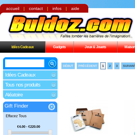
accueil
|
contact
|
infos
|
aide
Idées Cadeaux
Gadgets
Jeux & Jouets
Maiso
DÉBUT
PRÉCÉDENT
1
2
3
SUIVAN
Idées Cadeaux
Tous nos produits
Aléatoire
Gift Finder