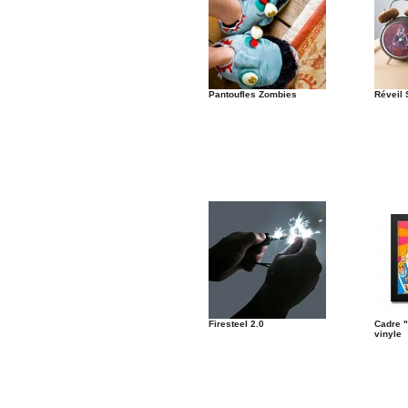
Pantoufles Zombies
Réveil 
Firesteel 2.0
Cadre "
vinyle