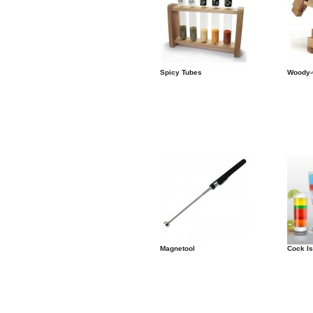
Spicy Tubes
Woody
Magnetool
Cock I