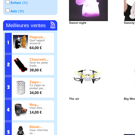
Enfant
(
31
)
Ado
(
30
)
Sweet night
Sweety
Meilleures ventes
Peignoir...
Quel rapport
existe-til...
64,00 €
Chaussett...
Avoir les pieds
froids...
39,00 €
Zippo...
Ce Zippo ne
produit pas...
34,00 €
The air
Big Wor
Mug...
Vous êtes...
14,00 €
Réveil...
Vous cherchez
un...