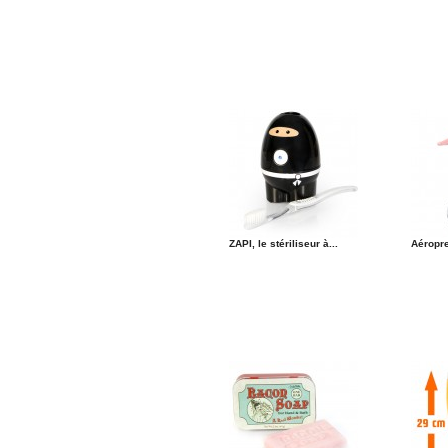
ZAPI, le stériliseur à...
Aéropr