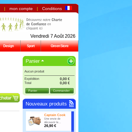
|
mon compte
|
Conditions
Vendredi 7 Août 2026
Design
Sport
Green Store
Panier
Aucun produit
Expédition
0,00 €
Total
0,00 €
Panier
Commander
Nouveaux produits
Captain Cook
Une envie de
découvrir le...
26,90 €