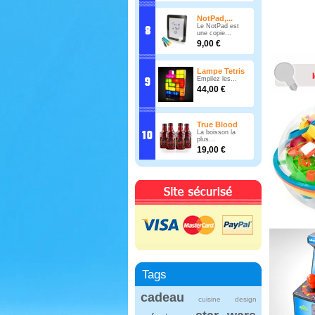
NotPad,...
Le NotPad est
une copie...
9,00 €
Lampe Tetris
Empilez les...
44,00 €
True Blood
La boisson la
plus...
19,00 €
Tags
cadeau
cuisine
design