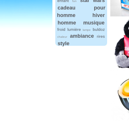
star wars
enfant
fun
cadeau pour
homme
hiver
homme
musique
froid
lumière
buldoz
lampe
ambiance
rires
chaleur
style