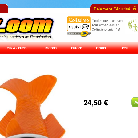
Paiement Sécurisé
Jeux & Jouets
Maison
Hi-tech
Enfant
Geek
24,50 €