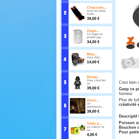
Chaussett...
Avoir les pieds
froids...
39,00 €
Zippo...
Ce Zippo ne
produit pas...
34,00 €
Mug...
Vous êtes...
14,00 €
Réveil...
Vous cherchez
C'est bien 
un...
39,00 €
Gasp ce pe
humeur.
Plus de fui
Astro...
Un
créativité
planétarium...
39,00 €
Descriptif
Poisson o
Trèfle à...
Bouchon d
La chance ne
se...
Pour petit
4,00 €