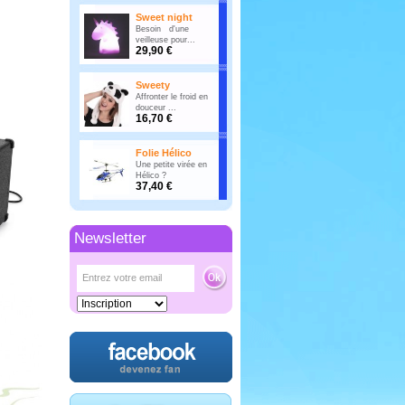
Sweet night
Besoin d'une
veilleuse pour...
29,90 €
Sweety
Affronter le froid en
douceur ...
16,70 €
Folie Hélico
Une petite virée en
Hélico ?
37,40 €
Newsletter