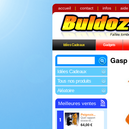
accueil
|
contact
|
infos
|
aide
Idées Cadeaux
Gadgets
Gasp
Idées Cadeaux
Tous nos produits
Aléatoire
Meilleures ventes
Peignoir...
Quel rapport
existe-til...
64,00 €