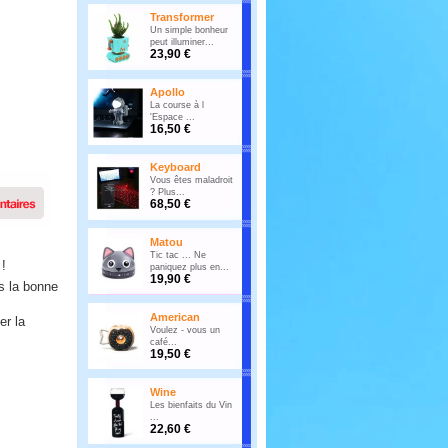
Transformer
Un simple bonheur
peut illuminer...
23,90 €
Apollo
La course à l
'Espace ...
16,50 €
Keyboard
Vous êtes maladroit
? Plus...
68,50 €
Matou
Tic tac ... Ne
!
paniquez plus en...
19,90 €
ns la bonne
American
er la
Voulez - vous un
café...
19,50 €
Wine
Les bienfaits du Vin
...
22,60 €