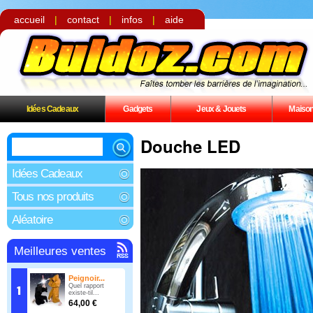
accueil
|
contact
|
infos
|
aide
Idées Cadeaux
Gadgets
Jeux & Jouets
Maiso
Douche LED
Idées Cadeaux
Tous nos produits
Aléatoire
Meilleures ventes
Peignoir...
Quel rapport
existe-til...
64,00 €