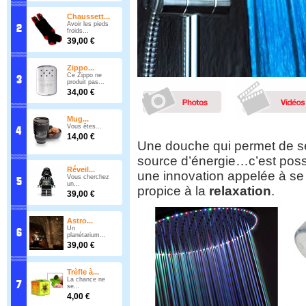
Chaussett...
Avoir les pieds
froids...
39,00 €
Zippo...
Ce Zippo ne
produit pas...
34,00 €
Mug...
Vous êtes...
14,00 €
Une douche qui permet de s
source d’énergie…c’est pos
Réveil...
une innovation appelée à se 
Vous cherchez
un...
propice à la
relaxation
.
39,00 €
Astro...
Un
planétarium...
39,00 €
Trèfle à...
La chance ne
se...
4,00 €