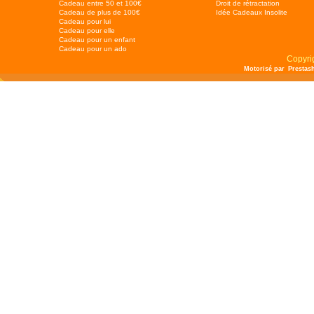
Cadeau entre 50 et 100€
Droit de rétractation
Cadeau de plus de 100€
Idée Cadeaux Insolite
Cadeau pour lui
Cadeau pour elle
Cadeau pour un enfant
Cadeau pour un ado
Copyri
Motorisé par
Prestas