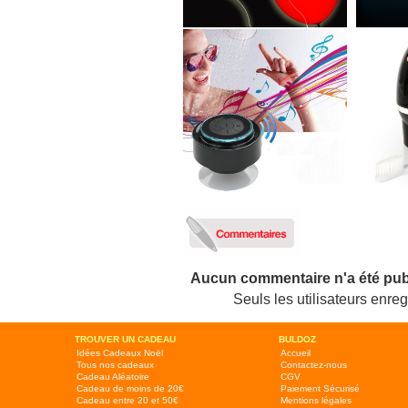
Aucun commentaire n'a été pub
Seuls les utilisateurs enr
TROUVER UN CADEAU
BULDOZ
Idées Cadeaux Noël
Accueil
Tous nos cadeaux
Contactez-nous
Cadeau Aléatoire
CGV
Cadeau de moins de 20€
Paiement Sécurisé
Cadeau entre 20 et 50€
Mentions légales