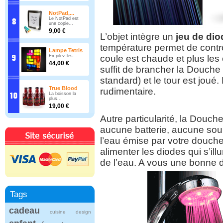
NotPad,...
Le NotPad est
une copie...
9,00 €
L’objet intègre un
jeu de di
température permet de contrôl
Lampe Tetris
coule est chaude et plus les 
Empilez les...
44,00 €
suffit de brancher la
Douche
standard) et le tour est joué.
True Blood
rudimentaire.
La boisson la
plus...
19,00 €
Autre particularité, la
Douche
aucune batterie, aucune sour
l’eau émise par votre douche !
alimenter les diodes qui s’il
de l’eau. A vous une bonne 
Tags
cadeau
cuisine
design