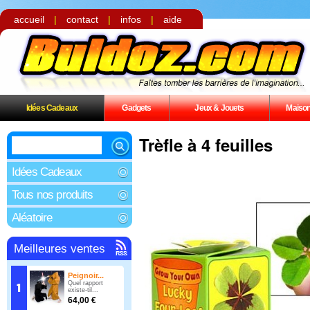
accueil
|
contact
|
infos
|
aide
Idées Cadeaux
Gadgets
Jeux & Jouets
Maiso
Trèfle à 4 feuilles
Idées Cadeaux
Tous nos produits
Aléatoire
Meilleures ventes
Peignoir...
Quel rapport
existe-til...
64,00 €