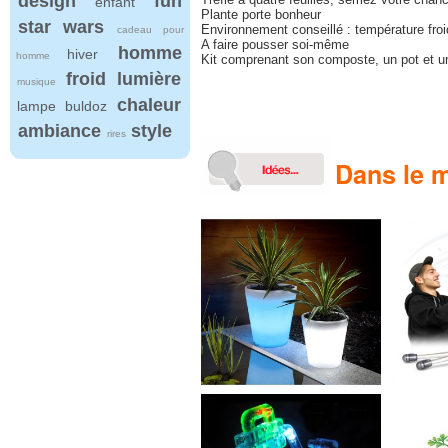
design
fun
enfant
Plante porte bonheur
star wars
Environnement conseillé : température froi
cadeau pour
A faire pousser soi-même
homme
hiver
homme
Kit comprenant son composte, un pot et u
froid
lumière
musique
chaleur
lampe
buldoz
ambiance
style
rires
Dans le m