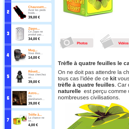
Chaussett...
Avoir les pieds
froids...
39,00 €
Zippo...
Ce Zippo ne
produit pas...
34,00 €
Mug...
Vous êtes...
14,00 €
Trèfle à quatre feuilles le
On ne doit pas attendre la 
Réveil...
Vous cherchez
tous cas l’idée de ce
kit
vous 
un...
39,00 €
trèfle à quatre feuilles
. Car
naturelle
est perçu comme
Astro...
nombreuses civilisations.
Un
planétarium...
39,00 €
Trèfle à...
La chance ne
se...
4,00 €