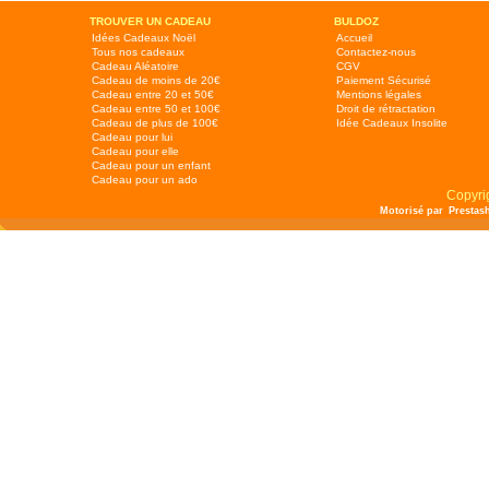
TROUVER UN CADEAU
BULDOZ
Idées Cadeaux Noël
Accueil
Tous nos cadeaux
Contactez-nous
Cadeau Aléatoire
CGV
Cadeau de moins de 20€
Paiement Sécurisé
Cadeau entre 20 et 50€
Mentions légales
Cadeau entre 50 et 100€
Droit de rétractation
Cadeau de plus de 100€
Idée Cadeaux Insolite
Cadeau pour lui
Cadeau pour elle
Cadeau pour un enfant
Cadeau pour un ado
Copyri
Motorisé par
Prestas