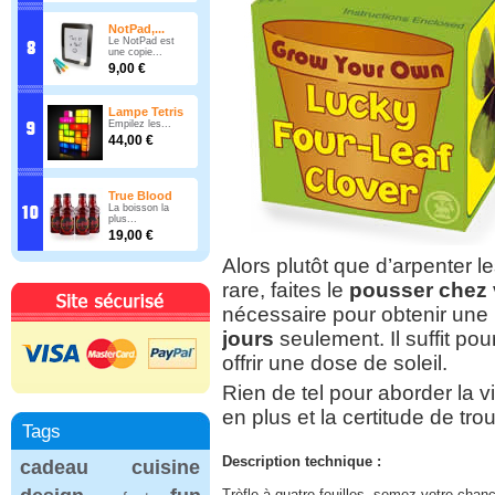
NotPad,...
Le NotPad est
une copie...
9,00 €
Lampe Tetris
Empilez les...
44,00 €
True Blood
La boisson la
plus...
19,00 €
Alors plutôt que d’arpenter le
rare, faites le
pousser chez
nécessaire pour obtenir une
jours
seulement. Il suffit pou
offrir une dose de soleil.
Rien de tel pour aborder la 
en plus et la certitude de t
Tags
Description technique :
cadeau
cuisine
Trèfle à quatre feuilles, semez votre chan