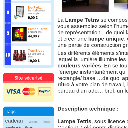
NotPad,...
Le NotPad est
une copie...
9,00 €
La
Lampe Tetris
se compose 
vous assemblez selon l’humeu
Lampe Tetris
de représentation…de quoi la
Empilez les...
44,00 €
et créer une
lampe unique
,
une partie de construction g
True Blood
Les différents éléments s’int
La boisson la
plus...
lequel la lumière illumine le
19,00 €
couleurs variées
. En se to
l’énergie instantanément qui 
rectangle/ base …de quoi ap
rétro
à votre plan de travail
bureau d’un ado… bref, un fut
Description technique :
Tags
cadeau
Lampe Tetris
, sous licence o
cuisine
design
Contient 7 éléments distincts