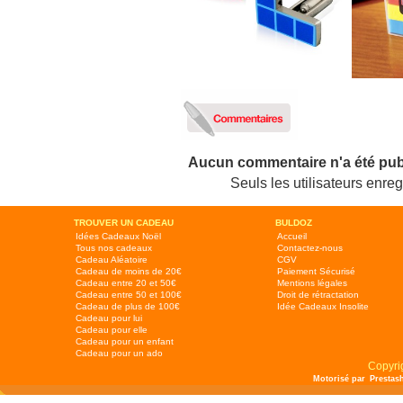
Aucun commentaire n'a été pub
Seuls les utilisateurs enr
TROUVER UN CADEAU
BULDOZ
Idées Cadeaux Noël
Accueil
Tous nos cadeaux
Contactez-nous
Cadeau Aléatoire
CGV
Cadeau de moins de 20€
Paiement Sécurisé
Cadeau entre 20 et 50€
Mentions légales
Cadeau entre 50 et 100€
Droit de rétractation
Cadeau de plus de 100€
Idée Cadeaux Insolite
Cadeau pour lui
Cadeau pour elle
Cadeau pour un enfant
Cadeau pour un ado
Copyri
Motorisé par
Prestas