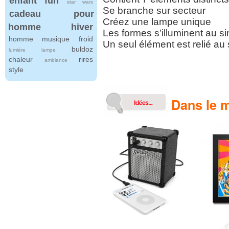
enfant
fun
star wars
Se branche sur secteur
cadeau pour
Créez une lampe unique
homme
hiver
Les formes s’illuminent au s
homme
musique
froid
Un seul élément est relié au
buldoz
lumière
lampe
chaleur
rires
ambiance
style
Dans le m