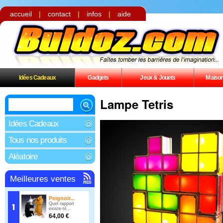
accueil
|
contact
|
infos
|
aide
Idées Cadeaux
Gadgets
Jeux & Jouets
Maiso
Lampe Tetris
Idées Cadeaux
Tous nos produits
Aléatoire
Meilleures ventes
Peignoir...
Quel rapport
existe-til...
64,00 €