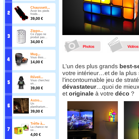
Chaussett...
Avoir les pieds
froids...
39,00 €
Zippo...
Ce Zippo ne
produit pas...
34,00 €
Mug...
Vous êtes...
14,00 €
L’un des plus grands
best-se
votre intérieur…et de la plus
Réveil...
l’incontournable jeu de straté
Vous cherchez
un...
dévastateur
…quoi de mieux
39,00 €
et
originale
à votre
déco
?
Astro...
Un
planétarium...
39,00 €
Trèfle à...
La chance ne
se...
4,00 €