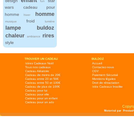
enfant
design
star
fun
wars
cadeau pour
homme
homme
hiver
froid
musique
lumière
lampe
buldoz
chaleur
rires
ambiance
style
TROUVER UN CADEAU
BULDOZ
Idées Cadeaux Noël
Accueil
Tous nos cadeaux
Contactez-nous
Cadeau Aléatoire
CGV
Cadeau de moins de 20€
Paiement Sécurisé
Cadeau entre 20 et 50€
Mentions légales
Cadeau entre 50 et 100€
Droit de rétractation
Cadeau de plus de 100€
Idée Cadeaux Insolite
Cadeau pour lui
Cadeau pour elle
Cadeau pour un enfant
Cadeau pour un ado
Copyri
Motorisé par
Prestas