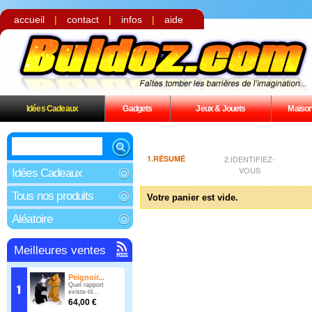
accueil
|
contact
|
infos
|
aide
Idées Cadeaux
Gadgets
Jeux & Jouets
Maiso
1.RÉSUMÉ
2.IDENTIFIEZ-
VOUS
Idées Cadeaux
Tous nos produits
Votre panier est vide.
Aléatoire
Meilleures ventes
Peignoir...
Quel rapport
existe-til...
64,00 €