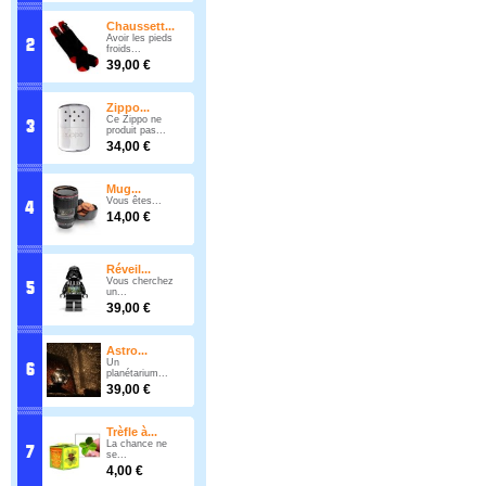
Chaussett...
Avoir les pieds
froids...
39,00 €
Zippo...
Ce Zippo ne
produit pas...
34,00 €
Mug...
Vous êtes...
14,00 €
Réveil...
Vous cherchez
un...
39,00 €
Astro...
Un
planétarium...
39,00 €
Trèfle à...
La chance ne
se...
4,00 €