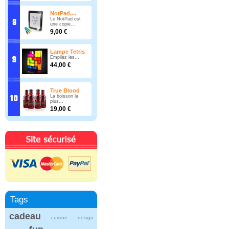
NotPad,...
Le NotPad est
une copie...
9,00 €
Lampe Tetris
Empilez les...
44,00 €
True Blood
La boisson la
plus...
19,00 €
Tags
cadeau
cuisine
design