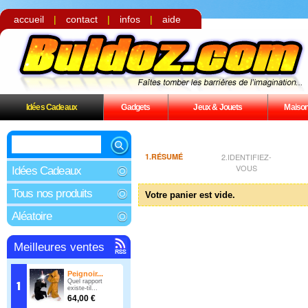
accueil
|
contact
|
infos
|
aide
Idées Cadeaux
Gadgets
Jeux & Jouets
Maiso
1.RÉSUMÉ
2.IDENTIFIEZ-
VOUS
Idées Cadeaux
Tous nos produits
Votre panier est vide.
Aléatoire
Meilleures ventes
Peignoir...
Quel rapport
existe-til...
64,00 €