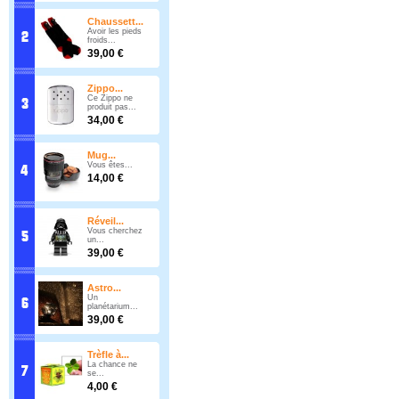
Chaussett...
Avoir les pieds
froids...
39,00 €
Zippo...
Ce Zippo ne
produit pas...
34,00 €
Mug...
Vous êtes...
14,00 €
Réveil...
Vous cherchez
un...
39,00 €
Astro...
Un
planétarium...
39,00 €
Trèfle à...
La chance ne
se...
4,00 €