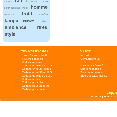
fun
enfant
star wars
cadeau
homme
pour homme
hiver
froid
musique
lumière
lampe
buldoz
chaleur
ambiance
rires
style
TROUVER UN CADEAU
BULDOZ
Idées Cadeaux Noël
Accueil
Tous nos cadeaux
Contactez-nous
Cadeau Aléatoire
CGV
Cadeau de moins de 20€
Paiement Sécurisé
Cadeau entre 20 et 50€
Mentions légales
Cadeau entre 50 et 100€
Droit de rétractation
Cadeau de plus de 100€
Idée Cadeaux Insolite
Cadeau pour lui
Cadeau pour elle
Cadeau pour un enfant
Cadeau pour un ado
Copyri
Motorisé par
Prestas