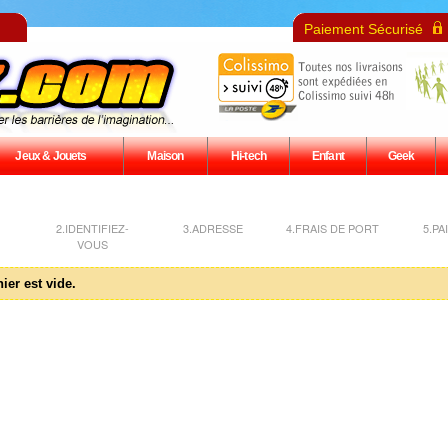
Paiement Sécurisé
Jeux & Jouets
Maison
Hi-tech
Enfant
Geek
2.IDENTIFIEZ-
3.ADRESSE
4.FRAIS DE PORT
5.PA
VOUS
ier est vide.