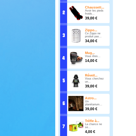
Chaussett...
Avoir les pieds
froids...
39,00 €
Zippo...
Ce Zippo ne
produit pas...
34,00 €
Mug...
Vous êtes...
14,00 €
Réveil...
Vous cherchez
un...
39,00 €
Astro...
Un
planétarium...
39,00 €
Trèfle à...
La chance ne
se...
4,00 €