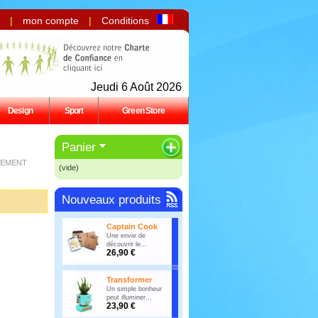
|
mon compte
|
Conditions
Jeudi 6 Août 2026
Design
Sport
Green Store
Panier
IEMENT
(vide)
Nouveaux produits
Captain Cook
Une envie de
découvrir le...
26,90 €
Transformer
Un simple bonheur
peut illuminer...
23,90 €