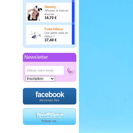
Sweety
Affronter le froid en
douceur ...
16,70 €
Folie Hélico
Une petite virée en
Hélico ?
37,40 €
Newsletter