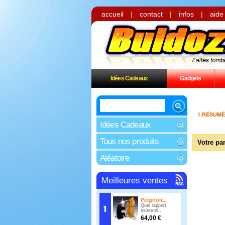
accueil
|
contact
|
infos
|
aide
Idées Cadeaux
Gadgets
1.RÉSUMÉ
Idées Cadeaux
Tous nos produits
Votre pan
Aléatoire
Meilleures ventes
Peignoir...
Quel rapport
existe-til...
64,00 €