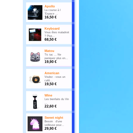
Apollo
La course à l
'Espace ...
16,50 €
Keyboard
Vous êtes maladroit
? Plus...
68,50 €
Matou
Tic tac ... Ne
paniquez plus en...
19,90 €
American
Voulez - vous un
café...
19,50 €
Wine
Les bienfaits du Vin
...
22,60 €
Sweet night
Besoin d'une
veilleuse pour...
29,90 €