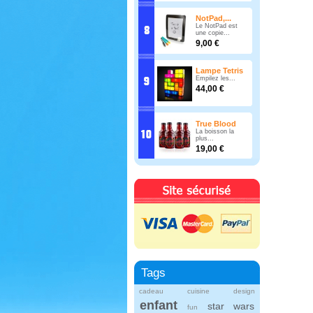
NotPad,...
Le NotPad est
une copie...
9,00 €
Lampe Tetris
Empilez les...
44,00 €
True Blood
La boisson la
plus...
19,00 €
Tags
cadeau
cuisine
design
enfant
star wars
fun