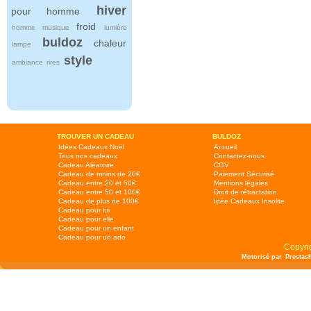
hiver
pour homme
froid
homme
musique
lumière
buldoz
chaleur
lampe
style
ambiance
rires
TROUVER UN CADEAU
BULDOZ
Idées Cadeaux Noël
Accueil
Tous nos cadeaux
Contactez-nous
Cadeau Aléatoire
CGV
Cadeau de moins de 20€
Paiement Sécurisé
Cadeau entre 20 et 50€
Mentions légales
Cadeau entre 50 et 100€
Droit de rétractation
Cadeau de plus de 100€
Idée Cadeaux Insolite
Cadeau pour lui
Cadeau pour elle
Cadeau pour un enfant
Cadeau pour un ado
Copyri
Motorisé par
Prestas