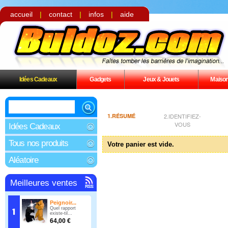
accueil
|
contact
|
infos
|
aide
Idées Cadeaux
Gadgets
Jeux & Jouets
Maiso
1.RÉSUMÉ
2.IDENTIFIEZ-
VOUS
Idées Cadeaux
Tous nos produits
Votre panier est vide.
Aléatoire
Meilleures ventes
Peignoir...
Quel rapport
existe-til...
64,00 €