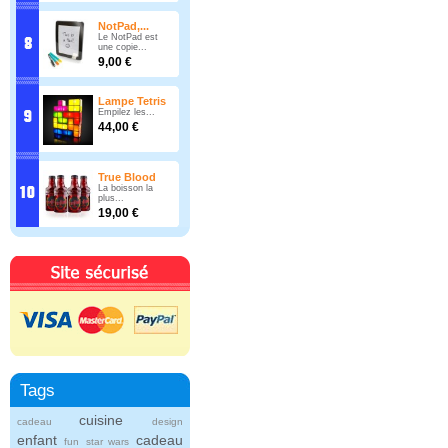
NotPad,...
Le NotPad est
une copie...
9,00 €
Lampe Tetris
Empilez les...
44,00 €
True Blood
La boisson la
plus...
19,00 €
Tags
cuisine
cadeau
design
enfant
cadeau
fun
star wars