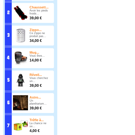
Chaussett...
Avoir les pieds
froids...
39,00 €
Zippo...
Ce Zippo ne
produit pas...
34,00 €
Mug...
Vous êtes...
14,00 €
Réveil...
Vous cherchez
un...
39,00 €
Astro...
Un
planétarium...
39,00 €
Trèfle à...
La chance ne
se...
4,00 €