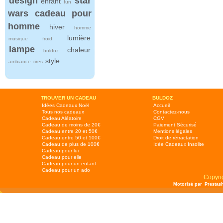
design
star
enfant
fun
wars
cadeau pour
homme
hiver
homme
lumière
musique
froid
lampe
chaleur
buldoz
style
ambiance
rires
TROUVER UN CADEAU
BULDOZ
Idées Cadeaux Noël
Accueil
Tous nos cadeaux
Contactez-nous
Cadeau Aléatoire
CGV
Cadeau de moins de 20€
Paiement Sécurisé
Cadeau entre 20 et 50€
Mentions légales
Cadeau entre 50 et 100€
Droit de rétractation
Cadeau de plus de 100€
Idée Cadeaux Insolite
Cadeau pour lui
Cadeau pour elle
Cadeau pour un enfant
Cadeau pour un ado
Copyri
Motorisé par
Prestas