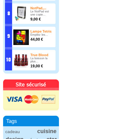
NotPad,...
Le NotPad est
une copie...
9,00 €
Lampe Tetris
Empilez les...
44,00 €
True Blood
La boisson la
plus...
19,00 €
Tags
cuisine
cadeau