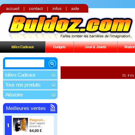
accueil
|
contact
|
infos
|
aide
Idées Cadeaux
Gadgets
Jeux & Jouets
Maiso
Idées Cadeaux
il n'
Tous nos produits
Aléatoire
Meilleures ventes
Peignoir...
Quel rapport
existe-til...
64,00 €