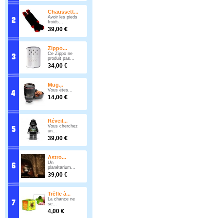
Chaussett...
Avoir les pieds
froids...
39,00 €
Zippo...
Ce Zippo ne
produit pas...
34,00 €
Mug...
Vous êtes...
14,00 €
Réveil...
Vous cherchez
un...
39,00 €
Astro...
Un
planétarium...
39,00 €
Trèfle à...
La chance ne
se...
4,00 €